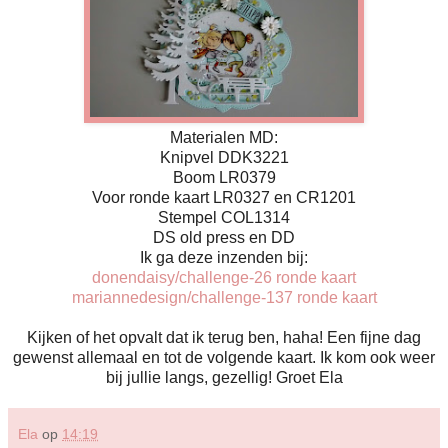
Materialen MD:
Knipvel DDK3221
Boom LR0379
Voor ronde kaart LR0327 en CR1201
Stempel COL1314
DS old press en DD
Ik ga deze inzenden bij:
donendaisy/challenge-26 ronde kaart
mariannedesign/challenge-137 ronde kaart
Kijken of het opvalt dat ik terug ben, haha! Een fijne dag
gewenst allemaal en tot de volgende kaart. Ik kom ook weer
bij jullie langs, gezellig! Groet Ela
Ela
op
14:19